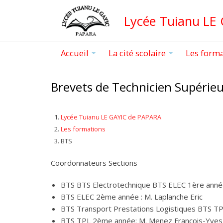
Aller
Lycée Tuianu LE
au
contenu
principal
Accueil
La cité scolaire
Les form
+
+
Brevets de Technicien Supérie
Lycée Tuianu LE GAYIC de PAPARA
Les formations
BTS
Coordonnateurs Sections
BTS BTS Electrotechnique BTS ELEC 1ère année
BTS ELEC 2ème année : M. Laplanche Eric
BTS Transport Prestations Logistiques BTS TP
BTS TPL 2ème année: M. Menez François-Yves