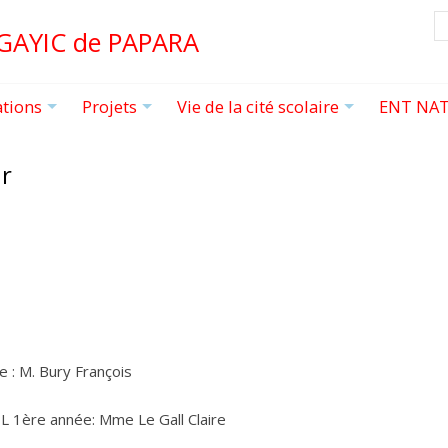
R
 GAYIC de PAPARA
ations
Projets
Vie de la cité scolaire
ENT NAT
+
+
+
ur
 : M. Bury François
L 1ère année: Mme Le Gall Claire