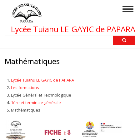
Aller
Togg
au
navig
contenu
principal
Lycée Tuianu LE GAYIC de PAPARA
Rechercher
Mathématiques
Lycée Tuianu LE GAYIC de PAPARA
Les formations
Lycée Général et Technologique
1ère et terminale générale
Mathématiques