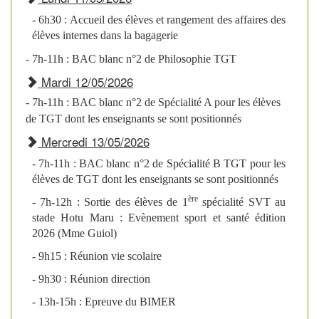
Mercredi 03 juin 2026
-
Mercredi 30 septembre 2026
- 6h30 : Accueil des élèves et rangement des affaires des
Cadeau symbolique offert aux
élèves internes dans la bagagerie
élèves par l'UPELP
- 7h-11h : BAC blanc n°2 de Philosophie TGT
Mardi 12/05/2026
- 7h-11h : BAC blanc n°2 de Spécialité A pour les élèves
de TGT dont les enseignants se sont positionnés
Mercredi 13/05/2026
- 7h-11h : BAC blanc n°2 de Spécialité B TGT pour les
élèves de TGT dont les enseignants se sont positionnés
ère
- 7h-12h : Sortie des élèves de 1
spécialité SVT au
stade Hotu Maru : Evènement sport et santé édition
2026 (Mme Guiol)
- 9h15 : Réunion vie scolaire
- 9h30 : Réunion direction
- 13h-15h : Epreuve du BIMER
Mercredi 03 juin 2026
-
Mercredi 30 septembre 2026