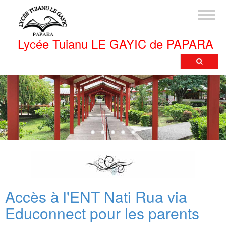
Aller
Toggl
au
naviga
contenu
principal
Lycée Tuianu LE GAYIC de PAPARA
Rechercher
Accès à l'ENT Nati Rua via
Educonnect pour les parents