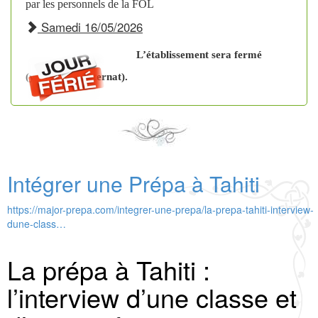
7 de nos élèves à la cérémonie de clôture au lycée hôtelier
par les personnels de la FOL
Samedi 16/05/2026
L’établissement sera fermé
(y compris l’internat).
Intégrer une Prépa à Tahiti
https://major-prepa.com/integrer-une-prepa/la-prepa-tahiti-interview-
dune-class…
La prépa à Tahiti :
l’interview d’une classe et