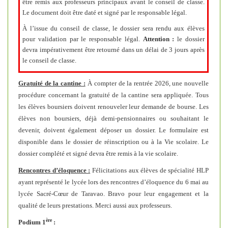
signature de la convention
être remis aux professeurs principaux avant le conseil de classe.
Le document doit être daté et signé par le responsable légal.
À l’issue du conseil de classe, le dossier sera rendu aux élèves
pour validation par le responsable légal.
Attention :
le dossier
devra impérativement être retourné dans un délai de 3 jours après
le conseil de classe.
Gratuité
de la cantine :
À compter de la rentrée 2026, une nouvelle
procédure concernant la gratuité de la cantine sera appliquée. Tous
les élèves boursiers doivent renouveler leur demande de bourse. Les
élèves non boursiers, déjà demi-pensionnaires ou souhaitant le
devenir, doivent également déposer un dossier. Le formulaire est
disponible dans le dossier de réinscription ou à la Vie scolaire. Le
dossier complété et signé devra être remis à la vie scolaire.
Rencontres d’éloquence :
Félicitations aux élèves de spécialité HLP
Le président du gouvernement et la ministre de l'éducation
ayant représenté le lycée lors des rencontres d’éloquence du 6 mai au
signent la convention le 28
lycée Sacré-Cœur de Taravao. Bravo pour leur engagement et la
En savoir plus
qualité de leurs prestations. Merci aussi aux professeurs.
Mercredi 03 juin 2026
-
Mercredi 30 septembre 2026
ère
Podium 1
: