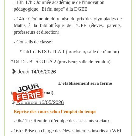
- 13h-17h : Journée académique de l'innovation
7 Volontaires jeunes cadets
pédagogique "Ei firi nape" à la DGEE
du RSMA à la cérémonie de
- 14h : Cérémonie de remise de prix des olympiades de
Maths à la bibliothèque de l’UPF (élèves, parents,
clôture
professeurs et direction)
-
Conseils de classe
:
*15h15 : BTS GTLA 1
(proviseur, salle de réunion)
*16h15 : BTS GTLA 2
(proviseur, salle de réunion)
Jeudi 14/05/2026
L’établissement sera fermé
(y compris l’internat).
Vendredi 15/05/2026
Reprise des cours selon l’emploi du temps
- 9h-11h :
Réunion
d’équipe des assistants sociaux
- 16h : Prise en charge des élèves internes inscrits au WEI