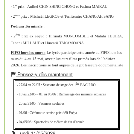
FIFO hors les murs 2026
er
- 1
prix : Anihei CHIN SHING CHONG et Fatima MAIRAU
ème
- 2
prix : Michaël LEGROS et Teriitemiro CHANG AH SANG
Podium Terminale :
ème
- 2
prix ex aequo : Hirinaki MONCOMBLE et Matahi TEUIRA,
Tehani MILLAUD et Hinearii TAKAMOANA
FIFO hors les murs :
Le lycée participe cette année au FIFO hors les
murs du 4 au 15 mai, avec plusieurs films primés lors de l’édition
2026. Les inscriptions se font auprès de la professeure documentaliste
Pensez-y dès maintenant
ère
- 27/04 au 22/05 : Sessions de stage des 1
BAC PRO
- 18 au 22/05 – 01 au 05/06 : Ramassage des manuels scolaires
- 25 au 31/05 : Vacances scolaires
Quelques chiffres pour donner la mesure de l'événement :
- 01/06 : Cérémonie remise prix défi Prépa.
– 834 élèves touchés
- 04,05/06 : Spectacles de théâtre de fin d’année
En savoir plus
Lundi 11/05/2026