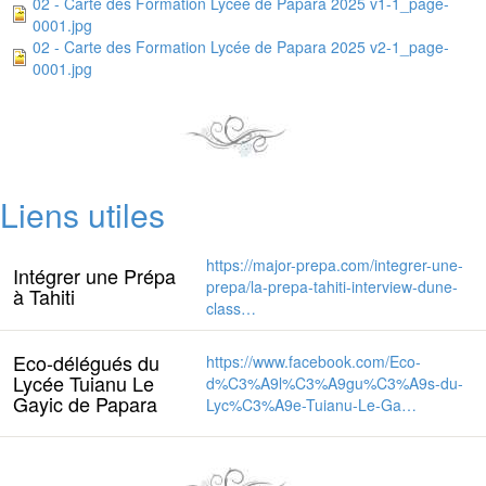
02 - Carte des Formation Lycée de Papara 2025 v1-1_page-
0001.jpg
02 - Carte des Formation Lycée de Papara 2025 v2-1_page-
0001.jpg
Liens utiles
https://major-prepa.com/integrer-une-
Intégrer une Prépa
prepa/la-prepa-tahiti-interview-dune-
à Tahiti
class…
Eco-délégués du
https://www.facebook.com/Eco-
Lycée Tuianu Le
d%C3%A9l%C3%A9gu%C3%A9s-du-
Gayic de Papara
Lyc%C3%A9e-Tuianu-Le-Ga…