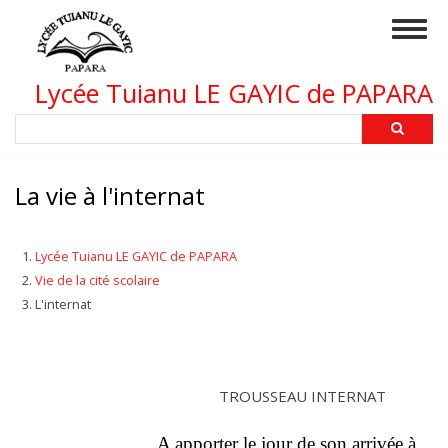
Aller
Togg
au
navig
contenu
principal
Lycée Tuianu LE GAYIC de PAPARA
Rechercher
La vie à l'internat
Lycée Tuianu LE GAYIC de PAPARA
Vie de la cité scolaire
L'internat
TROUSSEAU INTERNAT
A apporter le jour de son arrivée à 