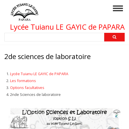
Aller
Togg
au
navig
contenu
principal
Lycée Tuianu LE GAYIC de PAPARA
Rechercher
2de sciences de laboratoire
Lycée Tuianu LE GAYIC de PAPARA
Les formations
Options facultatives
2nde Sciences de laboratoire